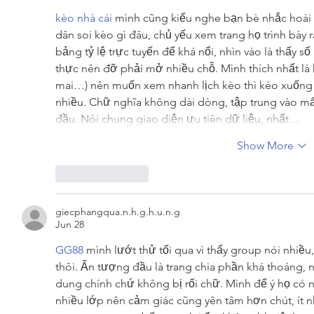
kèo nhà cái
 mình cũng kiểu nghe bạn bè nhắc hoài 
dân soi kèo gì đâu, chủ yếu xem trang họ trình bày 
bảng tỷ lệ trực tuyến để khá nổi, nhìn vào là thấy số
thực nên đỡ phải mở nhiều chỗ. Mình thích nhất là 
mai…) nên muốn xem nhanh lịch kèo thì kéo xuống c
nhiều. Chữ nghĩa không dài dòng, tập trung vào m
đầu. Nói chung giao diện ưu tiên dữ liệu, nhất…
Show More
Like
Reply
giecphangqua.n.h.g.h.u.n.g
Jun 28
GG88
 mình lướt thử tối qua vì thấy group nói nhiều
thôi. Ấn tượng đầu là trang chia phần khá thoáng, nh
dung chính chứ không bị rối chữ. Mình để ý họ có 
nhiều lớp nên cảm giác cũng yên tâm hơn chút, ít n