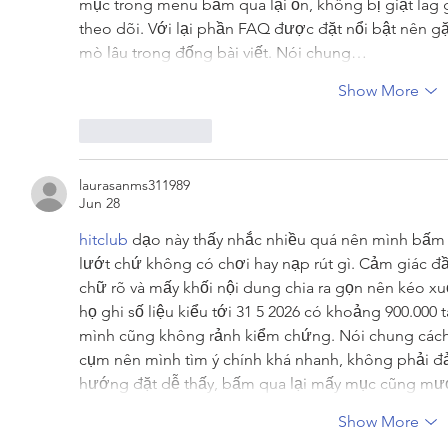
mục trong menu bấm qua lại ổn, không bị giật lag g
theo dõi. Với lại phần FAQ được đặt nổi bật nên gặ
mò lâu trong đống bài viết. Nói chung…
Show More
Like
Reply
laurasanms311989
Jun 28
hitclub
 dạo này thấy nhắc nhiều quá nên mình bấm v
lướt chứ không có chơi hay nạp rút gì. Cảm giác đầu
chữ rõ và mấy khối nội dung chia ra gọn nên kéo x
họ ghi số liệu kiểu tới 31 5 2026 có khoảng 900.000 
mình cũng không rảnh kiểm chứng. Nói chung cách h
cụm nên mình tìm ý chính khá nhanh, không phải đả
hướng đặt dễ thấy, bấm qua lại mấy mục cũng mư
Show More