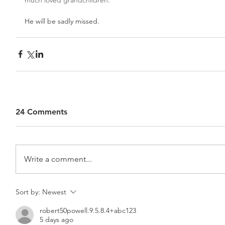
He will be sadly missed. 
24 Comments
Write a comment...
Sort by:
Newest
robert50powell.9.5.8.4+abc123
5 days ago