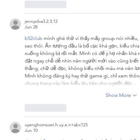
Like
Reply
jennysilva3.2.3.12
Jun 28
b52club
 mình ghé thử vì thấy mấy group nói nhiều,
sao thôi. Ấn tượng đầu là bố cục khá gọn, kiểu chi
xuống không bị rối mắt. Mình có để ý họ nhấn khá 
đặt ngay chỗ dễ nhìn nên người mới vào cũng biết 
thẳng, chữ dễ đọc, không kiểu nhồi màu mè nên lư
Mình không đăng ký hay thử game gì, chỉ xem thông t
chung trang này làm kiểu ưu tiên cho người đọc…
Show More
Like
Reply
uyenghomsoet.h.uy.e.n+abc123
Jun 10