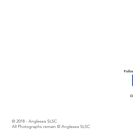
Follo
C
© 2018 - Anglesea SLSC
All Photographs remain © Anglesea SLSC