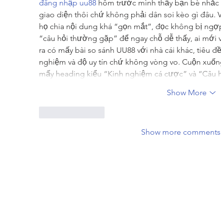
đăng nhập uu88
 hôm trước mình thấy bạn bè nhắc 
giao diện thôi chứ không phải dân soi kèo gì đâu. 
họ chia nội dung khá “gọn mắt”, đọc không bị ngợp
“câu hỏi thường gặp” để ngay chỗ dễ thấy, ai mới
ra có mấy bài so sánh UU88 với nhà cái khác, tiêu đề
nghiệm và độ uy tín chứ không vòng vo. Cuộn xuống
mấy heading kiểu “Kinh nghiệm cá cược” và “Câu
Show More
Like
Reply
Show more comments