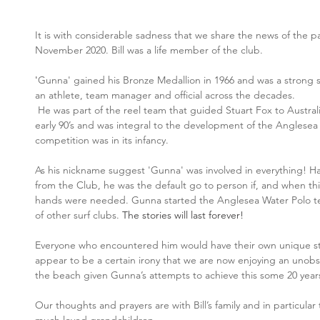
It is with considerable sadness that we share the news of the pa
November 2020. Bill was a life member of the club.
'
Gunna' gained his Bronze Medallion in 1966 and was a strong 
an athlete, team manager and official across the decades. 
He was part of the reel team that guided Stuart Fox to Australi
early 90’s and was integral to the development of the Anglesea
competition was in its infancy. 
As his nickname suggest 'Gunna' was involved in everything! Ha
from the Club, he was the default go to person if, and when th
hands were needed. Gunna started the Anglesea Water Polo 
of other surf clubs. 
The stories will last forever! 
Everyone who encountered him would have their own unique st
appear to be a certain irony that we are now enjoying an unob
the beach given Gunna’s attempts to achieve this some 20 year
Our thoughts and prayers are with Bill’s family and in particular 
much loved grandchildren.