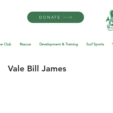
DONATE
he Club
Rescue
Development & Training
Surf Sports
Vale Bill James